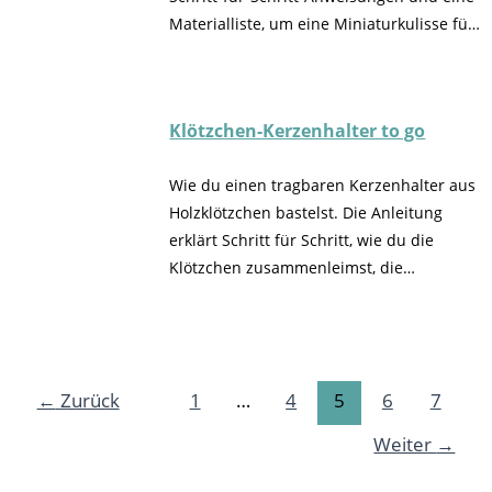
Materialliste, um eine Miniaturkulisse für
deinen Wichtel zu bauen. Eine perfekt
kreative Dekorationen für die
Weihnachtszeit.
Klötzchen-Kerzenhalter to go
Wie du einen tragbaren Kerzenhalter aus
Holzklötzchen bastelst. Die Anleitung
erklärt Schritt für Schritt, wie du die
Klötzchen zusammenleimst, die
Kerzentülle und die Streichholzschachtel
integrierst und das Ganze dekorierst.
Ideal für gemütliche Teestunden oder als
Geschenkidee.
←
Zurück
1
…
4
5
6
7
Weiter
→