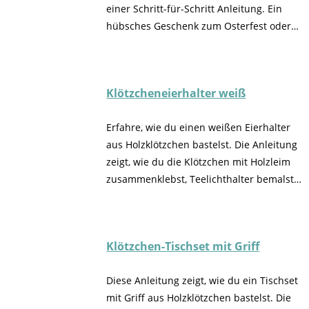
einer Schritt-für-Schritt Anleitung. Ein
hübsches Geschenk zum Osterfest oder
als Dekoration in der Frühlingszeit.
Klötzcheneierhalter weiß
Erfahre, wie du einen weißen Eierhalter
aus Holzklötzchen bastelst. Die Anleitung
zeigt, wie du die Klötzchen mit Holzleim
zusammenklebst, Teelichthalter bemalst
und als Eierhalter verwendest. Ein Juteseil
dient als Griff und verleiht dem Halter
einen rustikalen Look.
Klötzchen-Tischset mit Griff
Diese Anleitung zeigt, wie du ein Tischset
mit Griff aus Holzklötzchen bastelst. Die