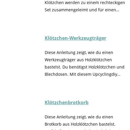
Klötzchen werden zu einem rechteckigen
Set zusammengeleimt und für einen
Shabby-Style mit weißer Farbe behandelt.
Perfekt für eine rustikale Dekoration
deiner Ostertafel.
Klötzchen-Werkzeugträger
Diese Anleitung zeigt, wie du einen
Werkzeugträger aus Holzklötzchen
bastelst. Du benötigst Holzklötzchen und
Blechdosen. Mit diesem Upcyclingdiy
verwandelst du einfache Konservendosen
in eine perfekte und praktische
Aufbewahrungslösung.
Klötzchenbrotkorb
Diese Anleitung zeigt, wie du einen
Brotkorb aus Holzklötzchen bastelst.