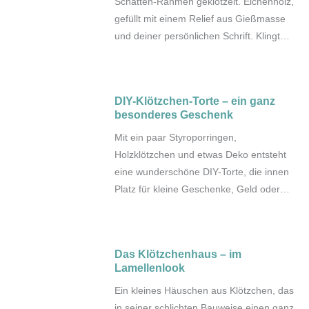
Schatten-Rahmen geklötzelt. Eichenholz,
gefüllt mit einem Relief aus Gießmasse
und deiner persönlichen Schrift. Klingt
spannend? In meinem neuen Blogartikel
zeige ich dir Schritt für Schritt, wie du dir
so einen einzigartigen Schattenrahmen
DIY-Klötzchen-Torte – ein ganz
selbst gestalten kannst.
besonderes Geschenk
Mit ein paar Styroporringen,
Holzklötzchen und etwas Deko entsteht
eine wunderschöne DIY-Torte, die innen
Platz für kleine Geschenke, Geld oder
Süßigkeiten bietet. Einfach zu basteln,
edel im Look und garantiert ein Highlight
beim Verschenken.
Das Klötzchenhaus – im
Lamellenlook
Ein kleines Häuschen aus Klötzchen, das
in seiner schlichten Bauweise einen ganz