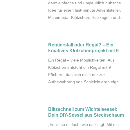
ganz einfache und unglaublich hübsche
Idee für einen last-minute Adventsteller.
Mit ein paar Klötzchen, Holzkugeln und
Kerzen zaubert ihr ganz schnell einen
warmen, natürlichen Adventslook auf
euren Tisch.
Rentierstall oder Regal? – Ein
kreatives Klötzchenprojekt mit 9
Fächern
Ein Regal – viele Möglichkeiten. Aus
Klötzchen entsteht ein Regal mit 9
Fächern, das sich nicht nur zur
Aufbewahrung von Schleichtieren eignet,
sondern auch bespielt werden kann …
als Stall, als kleines Häuschen oder als
Teil einer weihnachtlichen Wichtelkulisse.
Blitzschnell zum Wichtelsessel:
Mit Schiebetür, Fenstern und kleinen
Dein DIY-Sessel aus Steckschaum
Details wie Futtertrögen oder Heu wird
„Es ist so einfach, wie es klingt: Mit ein
daraus ein echtes Lieblingsprojekt für