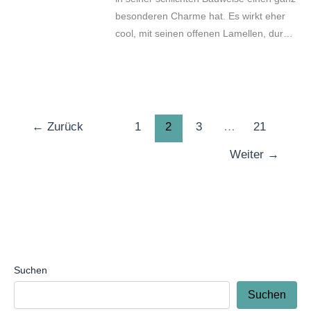
besonderen Charme hat. Es wirkt eher
cool, mit seinen offenen Lamellen, durch
die das Licht gemütlich hindurchscheinen
kann.
←
Zurück
1
2
3
…
21
Weiter
→
Suchen
Suchen