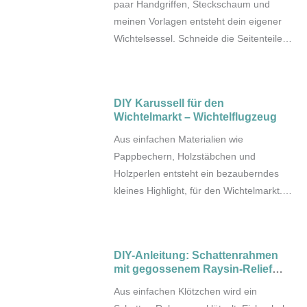
paar Handgriffen, Steckschaum und
kleine und große Bastler.
meinen Vorlagen entsteht dein eigener
Wichtelsessel. Schneide die Seitenteile,
Rückenteil und Sitzfläche zu, stülpe die
Armlehnen über, klebe alles zusammen
und verleihe deinem Sessel mit
DIY Karussell für den
Betonfarbe das finale Finish.
Wichtelmarkt – Wichtelflugzeug
Aus einfachen Materialien wie
Pappbechern, Holzstäbchen und
Holzperlen entsteht ein bezauberndes
kleines Highlight, für den Wichtelmarkt.
Dank eines cleveren Kugellagers läuft
das Karussell ganz leicht und lässt sich
sanft drehen … fast wie auf dem echten
DIY-Anleitung: Schattenrahmen
Jahrmarkt! Alle Wichtel sind
mit gegossenem Raysin-Relief
eingeladen…
selber machen
Aus einfachen Klötzchen wird ein