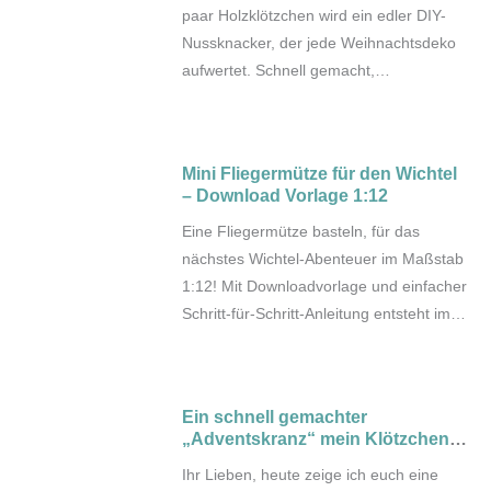
paar Holzklötzchen wird ein edler DIY-
Nussknacker, der jede Weihnachtsdeko
aufwertet. Schnell gemacht,
überraschend wirkungsvoll – und ein
echter Hingucker mit roter Schleife. Hier
geht’s zur Anleitung.
Mini Fliegermütze für den Wichtel
– Download Vorlage 1:12
Eine Fliegermütze basteln, für das
nächstes Wichtel-Abenteuer im Maßstab
1:12! Mit Downloadvorlage und einfacher
Schritt-für-Schritt-Anleitung entsteht im
Handumdrehen ein süßes Mini-
Accessoire für deine Wichtelwelt…ganz
ohne Nähen.
Ein schnell gemachter
„Adventskranz“ mein Klötzchen-
Kerzenhalter für euch
Ihr Lieben, heute zeige ich euch eine