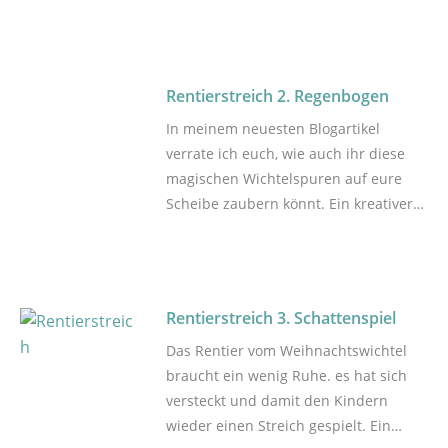
des Fernsehers ausgetauscht. In
meiner bebilderten Anleitung zeige
ich dir Schritt-für-Schritt, wie ich
diesen Streich vorbereitet habe. Dies
Rentierstreich 2. Regenbogen
ist erst der 4. Streich, weitere 20
In meinem neuesten Blogartikel
folgen noch.
verrate ich euch, wie auch ihr diese
magischen Wichtelspuren auf eure
Scheibe zaubern könnt. Ein kreativer
Streich für die ganze Familie – perfekt
für die winterliche Vorweihnachtszeit!
Rentierstreich 3. Schattenspiel
Das Rentier vom Weihnachtswichtel
braucht ein wenig Ruhe. es hat sich
versteckt und damit den Kindern
wieder einen Streich gespielt. Ein