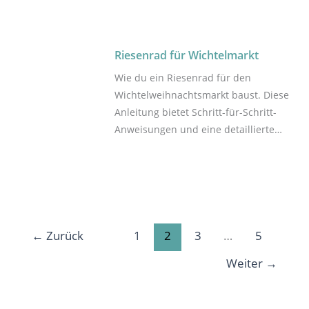
hier hilfreiche Tipps zum Bau und zur
Dekoration des Wichtel-Landhauses.
Das Projekt umfasst den Bau einer
Riesenrad für Wichtelmarkt
Terrasse, von glitzernden Fenstern
Wie du ein Riesenrad für den
und einem herrschaftlichen
Wichtelweihnachtsmarkt baust. Diese
Treppenaufgang mit drei Säulen.
Anleitung bietet Schritt-für-Schritt-
Anweisungen und eine detaillierte
Materialliste, um ein cooles Riesenrad
aus Holzstäbchen für deine
Wichtelkulisse zu basteln. Ein
Highlight im Advent vor der
Wichteltür.
←
Zurück
1
2
3
…
5
Weiter
→