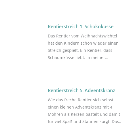
Rentier im Weihnachtstrubel. Diese
Idee erkläre ich euch in meiner
bebilderten Anleitung. Klar, dass die
Kinder sofort nach dem Rentier
Rentierstreich 1. Schokoküsse
suchen. Dies ist erst der 3. Streich,
Das Rentier vom Weihnachtswichtel
weitere 20 folgen gleich.
hat den Kindern schon wieder einen
Streich gespielt. Ein Rentier, dass
Schaumküsse liebt. In meiner
bebilderten Anleitung zeige ich dir
Schritt-für-Schritt, wie es geht. Das
Rentier braucht dringend Hilfe, das ist
klar und die Kinder sind in jedem Fall
Rentierstreich 5. Adventskranz
bereit. Dies ist erst der 1. Streich,
Wie das freche Rentier sich selbst
weitere 23 folgen gleich.
einen kleinen Adventskranz mit 4
Möhren als Kerzen bastelt und damit
für viel Spaß und Staunen sorgt. Die
Kinder werden diese originelle Idee