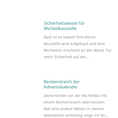
des Rentiers lieben und sie wird
garantiert die Vorfreude auf
Weihnachten steigern, wenn die
Sicherheitsweste für
Möhren pünktlich zum jeweiligen
Wichtelbaustelle
Advent etwas gekürzt werden.
Bald ist es soweit! Eine kleine
Baustelle wird aufgebaut und eine
Wichteltür erscheint an der Wand. Für
mehr Sicherheit auf der
Wichtelbaustelle, findest du hier die
Bastelanleitung mit Download Vorlage
für eine Weste im Miniaturformat.
Rentierstreich der
Adventskalender
Deine Kinder vor der Wichteltür mit
einem Rentierstreich überraschen.
Mal eine andere Aktion! In meiner
bebilderten Anleitung zeige ich dir