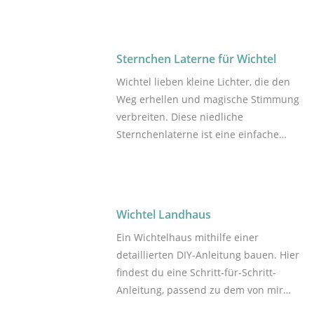
Schritt-für-Schritt, wie es geht. Ein
Streich ist in jedem Fall ein Highlight
im Advent vor der Wichteltür. Dies ist
Sternchen Laterne für Wichtel
ein Streich, weitere 24 folgen gleich.
Wichtel lieben kleine Lichter, die den
Weg erhellen und magische Stimmung
verbreiten. Diese niedliche
Sternchenlaterne ist eine einfache
Bastelidee, die sich wunderbar für die
Wichteltür eignet. Hier ist eine Schritt-
für-Schritt-Anleitung, um eine Laterne
zu falten. Mit Download Vorlage.
Wichtel Landhaus
Ein Wichtelhaus mithilfe einer
detaillierten DIY-Anleitung bauen. Hier
findest du eine Schritt-für-Schritt-
Anleitung, passend zu dem von mir
geschnürten Bastelpaket. Du erhältst